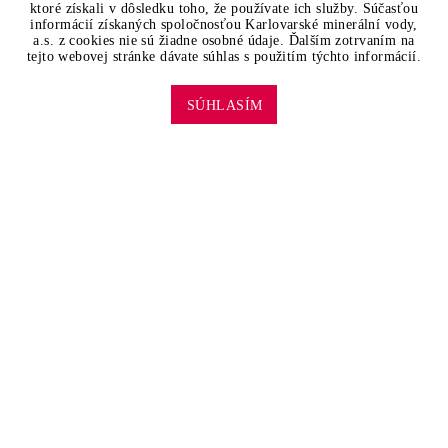
ktoré získali v dôsledku toho, že používate ich služby. Súčasťou
informácií získaných spoločnosťou Karlovarské minerální vody,
a.s. z cookies nie sú žiadne osobné údaje. Ďalším zotrvaním na
tejto webovej stránke dávate súhlas s použitím týchto informácií.
© 2016 Karlovarské minerální vody
SÚHLASÍM
fond@magnesiago.cz
MAGNESIA
FACEBOOK