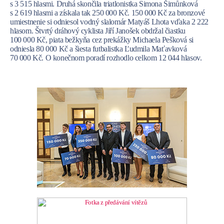
s 3 515 hlasmi. Druhá skončila triatlonistka Simona Šimůnková
s 2 619 hlasmi a získala tak 250 000 Kč. 150 000 Kč za bronzové
umiestnenie si odniesol vodný slalomár Matyáš Lhota vďaka 2 222
hlasom. Štvrtý dráhový cyklista Jiří Janošek obdržal čiastku
100 000 Kč, piata bežkyňa cez prekážky Michaela Pešková si
odniesla 80 000 Kč a šiesta futbalistka Ľudmila Maťavková
70 000 Kč. O konečnom poradí rozhodlo celkom 12 044 hlasov.