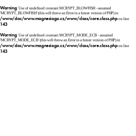
Warning
: Use of undefined constant MCRYPT_BLOWFISH - assumed
'MCRYPT_BLOWFISH' (this will throw an Error in a future version of PHP) in
/www/doc/www.magnesiago.cz/www/class/core.class.php
on line
143
Warning
: Use of undefined constant MCRYPT_MODE_ECB - assumed
'MCRYPT_MODE_ECB' (this will throw an Error in a future version of PHP) in
/www/doc/www.magnesiago.cz/www/class/core.class.php
on line
143
MENU
Tretí ročník
Fondu Magnesia GO
pozná víťaza!