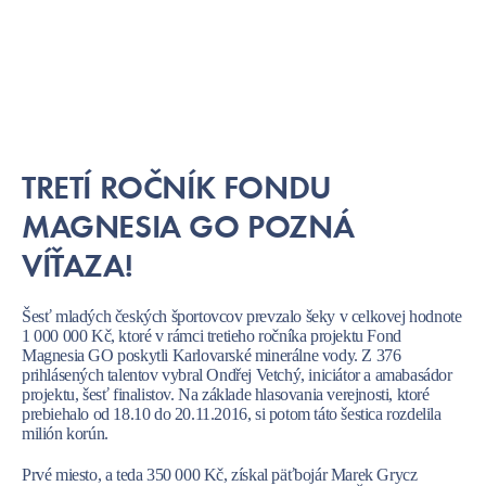
TRETÍ ROČNÍK FONDU
MAGNESIA GO POZNÁ
VÍŤAZA!
Šesť mladých českých športovcov prevzalo šeky v celkovej hodnote
1 000 000 Kč, ktoré v rámci tretieho ročníka projektu Fond
Magnesia GO poskytli Karlovarské minerálne vody. Z 376
prihlásených talentov vybral Ondřej Vetchý, iniciátor a amabasádor
projektu, šesť finalistov. Na základe hlasovania verejnosti, ktoré
prebiehalo od 18.10 do 20.11.2016, si potom táto šestica rozdelila
milión korún.
Prvé miesto, a teda 350 000 Kč, získal päťbojár Marek Grycz